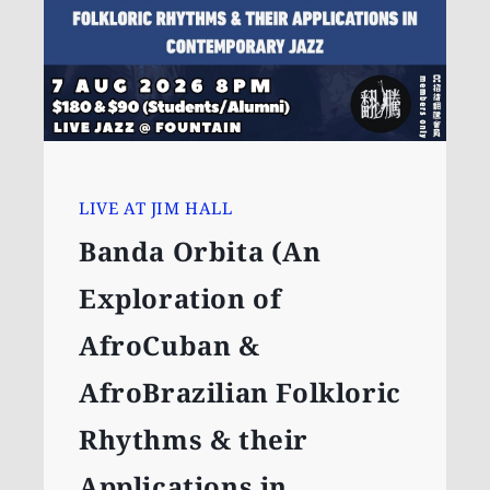
LIVE AT JIM HALL
Banda Orbita (An
Exploration of
AfroCuban &
AfroBrazilian Folkloric
Rhythms & their
Applications in