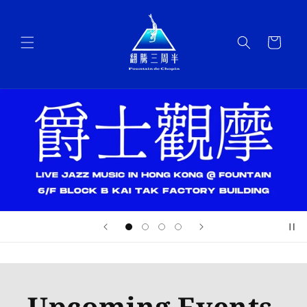
購
物
車
Upcoming Events