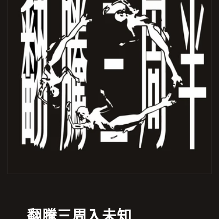
翻騰三周入未知