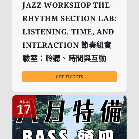
JAZZ WORKSHOP THE
RHYTHM SECTION LAB:
LISTENING, TIME, AND
INTERACTION 節奏組實
驗室：聆聽、時間與互動
GET TICKETS
AUG
17